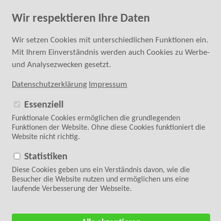
Fachkundige Hilfe bei der Kaufentscheidung
Wir respektieren Ihre Daten
0 24 52 - 6 87 40 20
SUCHE
Wir setzen Cookies mit unterschiedlichen Funktionen ein.
Mit Ihrem Einverständnis werden auch Cookies zu Werbe-
ANMELDEN
REGISTRIEREN
und Analysezwecken gesetzt.
Datenschutzerklärung
Impressum
Essenziell
Funktionale Cookies ermöglichen die grundlegenden
Funktionen der Website. Ohne diese Cookies funktioniert die
Website nicht richtig.
Folgen Sie uns auf
WARENKORB
0 Artikel | 0,00 €
Statistiken
Diese Cookies geben uns ein Verständnis davon, wie die
Zurück zur Übersicht
<
2/17
>
Besucher die Website nutzen und ermöglichen uns eine
laufende Verbesserung der Webseite.
Startseite
>
Kurzwaren
>
Garne, Garnsets, Spezialgarne
>
Gütermann Näh- u.
Stickgarn
> Gütermann Allesnäher 100m rPET