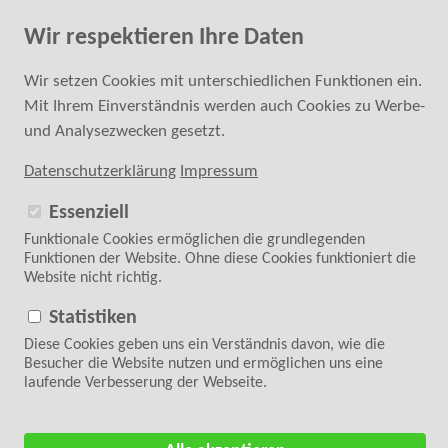
Fachkundige Hilfe bei der Kaufentscheidung
Wir respektieren Ihre Daten
0 24 52 - 6 87 40 20
SUCHE
Wir setzen Cookies mit unterschiedlichen Funktionen ein.
Mit Ihrem Einverständnis werden auch Cookies zu Werbe-
ANMELDEN
REGISTRIEREN
und Analysezwecken gesetzt.
Datenschutzerklärung
Impressum
Essenziell
Funktionale Cookies ermöglichen die grundlegenden
Funktionen der Website. Ohne diese Cookies funktioniert die
Website nicht richtig.
Folgen Sie uns auf
WARENKORB
0 Artikel | 0,00 €
Statistiken
Diese Cookies geben uns ein Verständnis davon, wie die
Zurück zur Übersicht
<
7/66
>
Besucher die Website nutzen und ermöglichen uns eine
laufende Verbesserung der Webseite.
Startseite
>
Schnittmuster
>
fadenkäfer
> fadenkäfer Damen Bluse Cleo Gr. 32-58