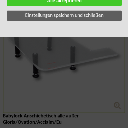
Alle akzeptieren
Einstellungen speichern und schließen
Babylock Anschiebetisch alle außer
Gloria/Ovation/Acclaim/Eu