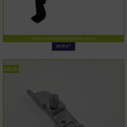
Veritas Overlock Blindstichfuß für Simone
24,95 € *