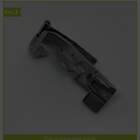
Pfaff OV Kräuselsohle 331528