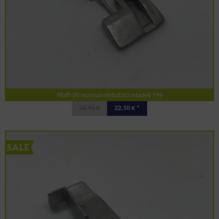
Pfaff OV Normalnähfuß N3 Modell 799
24,95 €
22,50 € *