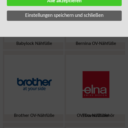
Alle akzeptieren
Einstellungen speichern und schließen
Babylock Nähfüße
Bernina OV-Nähfüße
Brother OV-Nähfüße
Elna Nähfüße OV/Cover/Zubehör