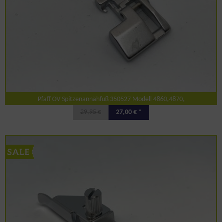
Pfaff OV Spitzenannähfuß 350527 Modell 4860,4870,
29,95 €
27,00 € *