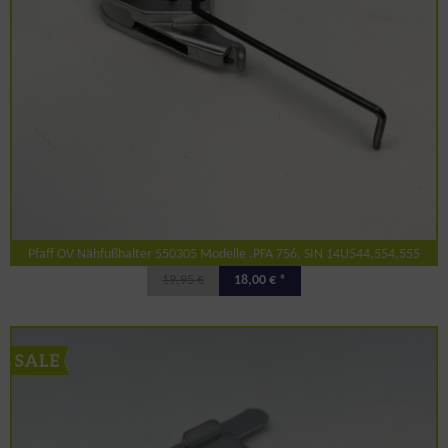
Pfaff OV Nähfußhalter 550305 Modelle .PFA 756, SIN 14U544,554,555
19,95 €
18,00 € *