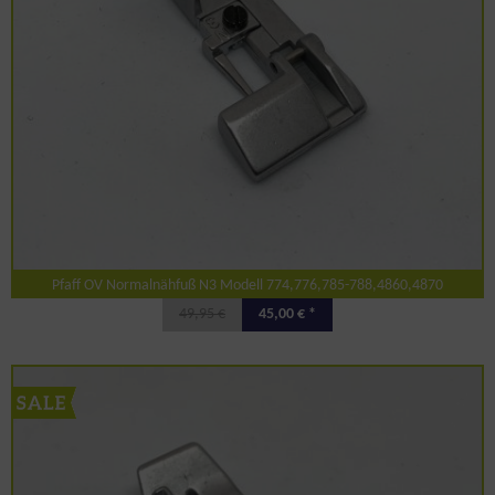
Pfaff OV Normalnähfuß N3 Modell 774,776,785-788,4860,4870
49,95 €
45,00 € *