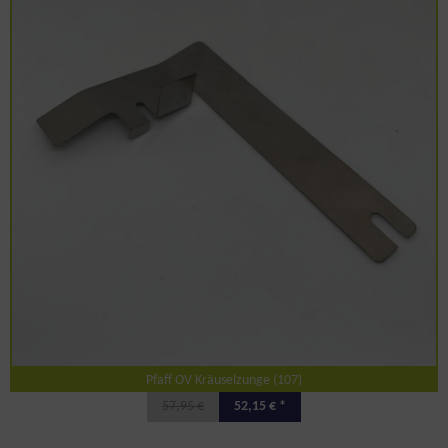
Pfaff OV Kräuselzunge (107)
57,95 €
52,15 € *