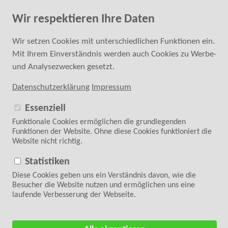
Fachkundige Hilfe bei der Kaufentscheidung
Wir respektieren Ihre Daten
0 24 52 - 6 87 40 20
SUCHE
Wir setzen Cookies mit unterschiedlichen Funktionen ein.
Mit Ihrem Einverständnis werden auch Cookies zu Werbe-
ANMELDEN
REGISTRIEREN
und Analysezwecken gesetzt.
Datenschutzerklärung
Impressum
Essenziell
Funktionale Cookies ermöglichen die grundlegenden
Funktionen der Website. Ohne diese Cookies funktioniert die
Website nicht richtig.
Folgen Sie uns auf
WARENKORB
0 Artikel | 0,00 €
Statistiken
Diese Cookies geben uns ein Verständnis davon, wie die
Startseite
>
Zubehör
>
Overlock Nähfüße
Besucher die Website nutzen und ermöglichen uns eine
laufende Verbesserung der Webseite.