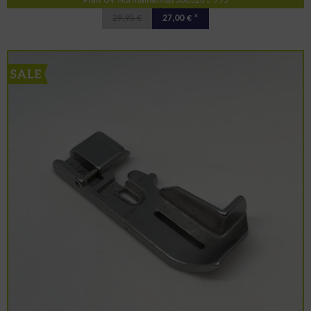
Pfaff OV Normalnähfuß 330526 f. 795
29,95 €
27,00 € *