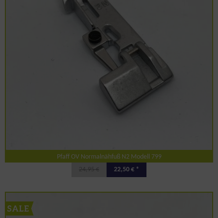
Pfaff OV Normalnähfuß N2 Modell 799
24,95 €
22,50 € *