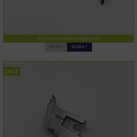
Pfaff OV Nähfußhalter Modell 4870
24,95 €
22,50 € *