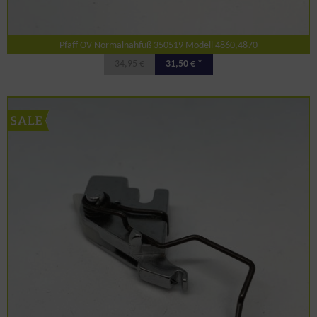
Pfaff OV Normalnähfuß 350519 Modell 4860,4870
34,95 €
31,50 € *