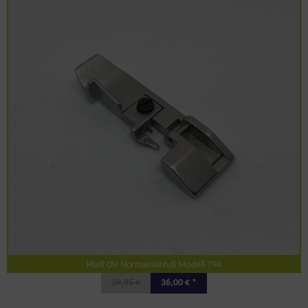
Pfaff OV Normalnähfuß Modell 794
39,95 €
36,00 € *