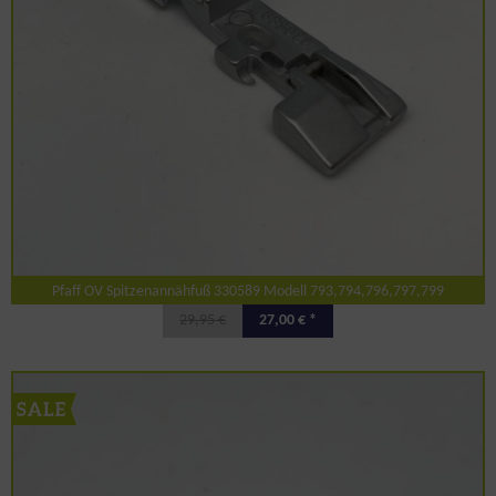
Pfaff OV Spitzenannähfuß 330589 Modell 793,794,796,797,799
29,95 €
27,00 € *