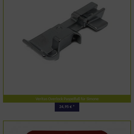
Veritas Overlock Paspelfuß für Simone
24,95 € *