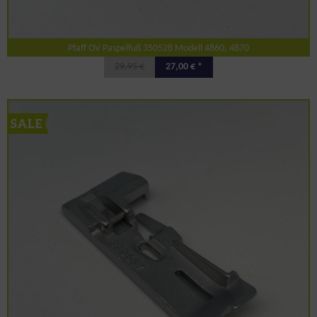
Pfaff OV Paspelfuß 350528 Modell 4860, 4870
29,95 €
27,00 € *