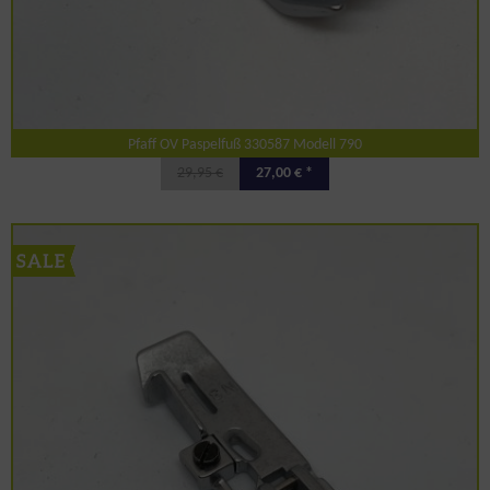
Pfaff OV Paspelfuß 330587 Modell 790
29,95 €
27,00 € *