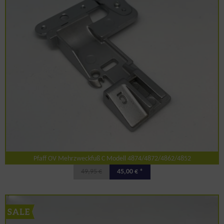
Pfaff OV Mehrzweckfuß C Modell 4874/4872/4862/4852
49,95 €
45,00 € *