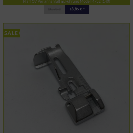
Pfaff OV Perlannähfuß m.Führung Modell 4752 (140)
20,95 €
18,85 € *