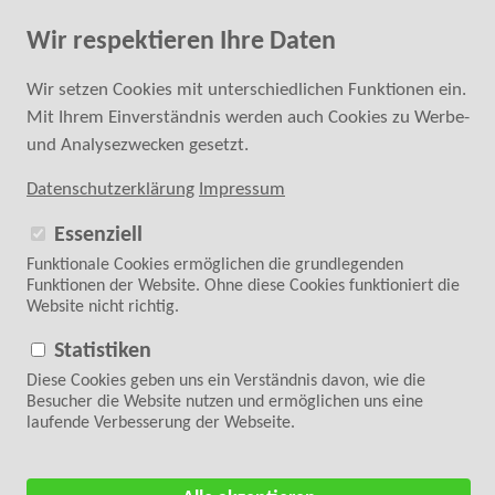
Fachkundige Hilfe bei der Kaufentscheidung
Wir respektieren Ihre Daten
0 24 52 - 6 87 40 20
SUCHE
Wir setzen Cookies mit unterschiedlichen Funktionen ein.
Mit Ihrem Einverständnis werden auch Cookies zu Werbe-
ANMELDEN
REGISTRIEREN
und Analysezwecken gesetzt.
Datenschutzerklärung
Impressum
Essenziell
Funktionale Cookies ermöglichen die grundlegenden
Funktionen der Website. Ohne diese Cookies funktioniert die
Website nicht richtig.
Folgen Sie uns auf
WARENKORB
0 Artikel | 0,00 €
Statistiken
Diese Cookies geben uns ein Verständnis davon, wie die
Zurück zur Übersicht
<
5/9
>
Besucher die Website nutzen und ermöglichen uns eine
laufende Verbesserung der Webseite.
Startseite
>
Zubehör
>
Overlock-Zubehör
>
Babylock Zubehör
> Babylock
Compendium nur Coverlock