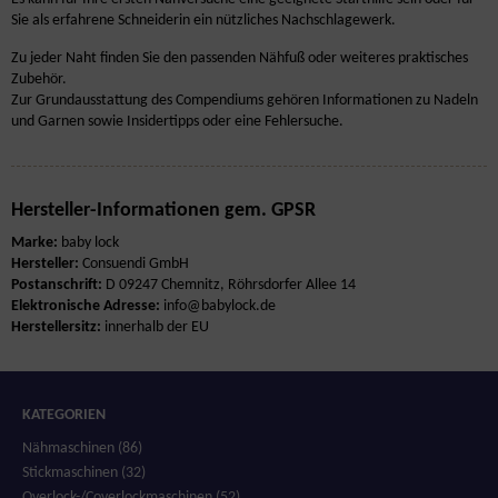
Sie als erfahrene Schneiderin ein nützliches Nachschlagewerk.
Zu jeder Naht finden Sie den passenden Nähfuß oder weiteres praktisches
Zubehör.
Zur Grundausstattung des Compendiums gehören Informationen zu Nadeln
und Garnen sowie Insidertipps oder eine Fehlersuche.
Hersteller-Informationen gem. GPSR
Marke:
baby lock
Hersteller:
Consuendi GmbH
Postanschrift:
D 09247 Chemnitz, Röhrsdorfer Allee 14
Elektronische Adresse:
info@babylock.de
Herstellersitz:
innerhalb der EU
KATEGORIEN
Nähmaschinen (86)
Stickmaschinen (32)
Overlock-/Coverlockmaschinen (52)