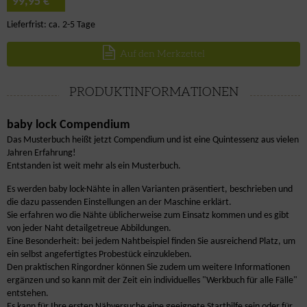
*
99,95 €
Lieferfrist: ca. 2-5 Tage
Auf den Merkzettel
PRODUKTINFORMATIONEN
baby lock Compendium
Das Musterbuch heißt jetzt Compendium und ist eine Quintessenz aus vielen
Jahren Erfahrung!
Entstanden ist weit mehr als ein Musterbuch.
Es werden baby lock-Nähte in allen Varianten präsentiert, beschrieben und
die dazu passenden Einstellungen an der Maschine erklärt.
Sie erfahren wo die Nähte üblicherweise zum Einsatz kommen und es gibt
von jeder Naht detailgetreue Abbildungen.
Eine Besonderheit: bei jedem Nahtbeispiel finden Sie ausreichend Platz, um
ein selbst angefertigtes Probestück einzukleben.
Den praktischen Ringordner können Sie zudem um weitere Informationen
ergänzen und so kann mit der Zeit ein individuelles "Werkbuch für alle Fälle"
entstehen.
Es kann für Ihre ersten Nähversuche eine geeignete Starthilfe sein oder für