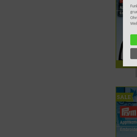
Fun
gru
Ohn
Webs
Pry