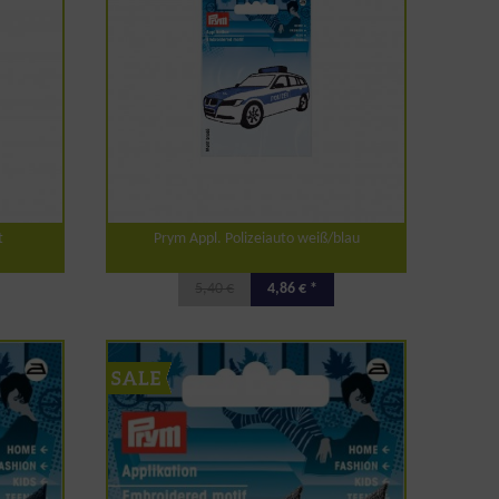
t
Prym Appl. Polizeiauto weiß/blau
5,40 €
4,86 € *