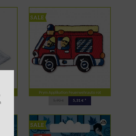
, weiß
Prym Applikation Feuerwehrauto rot
m
5,90 €
5,31 € *
n