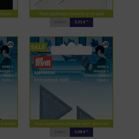
schwarz
Prym Applikation Dreiecke groß weiß
3,90 €
3,51 € *
ns dunkel
Prym Applikation Dreiecke klein, Jeans hell
3,40 €
3,06 € *