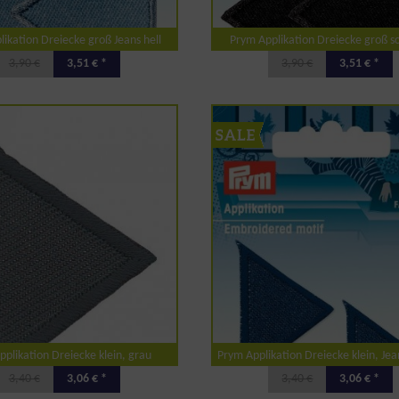
ikation Dreiecke groß Jeans hell
Prym Applikation Dreiecke groß 
3,90 €
3,51 € *
3,90 €
3,51 € *
plikation Dreiecke klein, grau
Prym Applikation Dreiecke klein, Jea
3,40 €
3,06 € *
3,40 €
3,06 € *