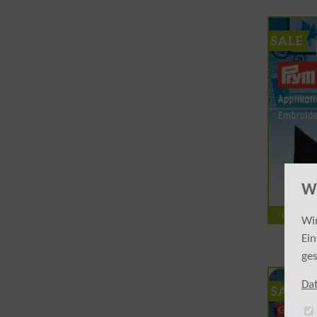
Wi
Prym App
Wir
Ei
ges
Da