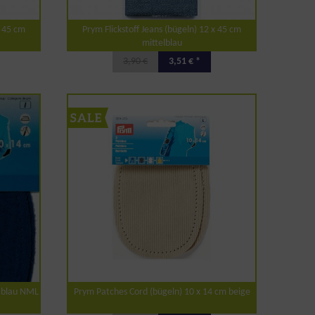
x 45 cm
Prym Flickstoff Jeans (bügeln) 12 x 45 cm
mittelblau
3,90 €
3,51 € *
m blau NML
Prym Patches Cord (bügeln) 10 x 14 cm beige