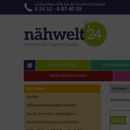
Fachkundige Hilfe bei der Kaufentscheidung
0 24 52 - 6 87 40 20
NÄHMASCHINEN
STICKMASCHI
MASCHINENSTICKEN
Kurzwaren
Startseite
>
Nadeln
SORTIERUNG
Nähmaschinennadeln Schmetz
Garne, Garnsets, Spezialgarne
Handarbeitsnadeln und Zubehör