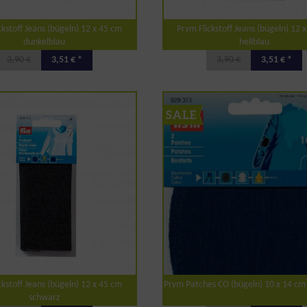
ckstoff Jeans (bügeln) 12 x 45 cm
Prym Flickstoff Jeans (bügeln) 12 
dunkelblau
hellblau
3,90 €
3,51 € *
3,90 €
3,51 € *
ckstoff Jeans (bügeln) 12 x 45 cm
Prym Patches CO (bügeln) 10 x 14 c
schwarz