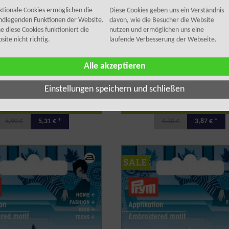
ktionale Cookies ermöglichen die
Diese Cookies geben uns ein Verständnis
ndlegenden Funktionen der Website.
davon, wie die Besucher die Website
e diese Cookies funktioniert die
nutzen und ermöglichen uns eine
ite nicht richtig.
laufende Verbesserung der Webseite.
Alle akzeptieren
Einstellungen speichern und schließen
m Applikation Fußball groß
Prym Applikation Fußball mitt
5,90 €
5,31 € *
4,30 €
3,87 € *