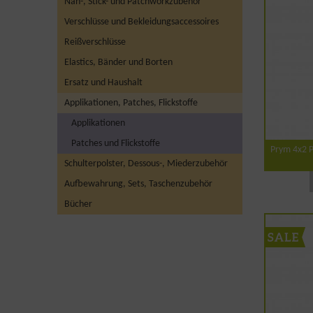
Näh-, Stick- und Patchworkzubehör
Verschlüsse und Bekleidungsaccessoires
Reißverschlüsse
Elastics, Bänder und Borten
Ersatz und Haushalt
Applikationen, Patches, Flickstoffe
Applikationen
Patches und Flickstoffe
Prym 4x2 P
Schulterpolster, Dessous-, Miederzubehör
Aufbewahrung, Sets, Taschenzubehör
Bücher