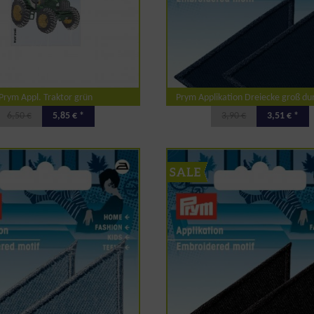
Prym Appl. Traktor grün
Prym Applikation Dreiecke groß du
6,50 €
5,85 € *
3,90 €
3,51 € *