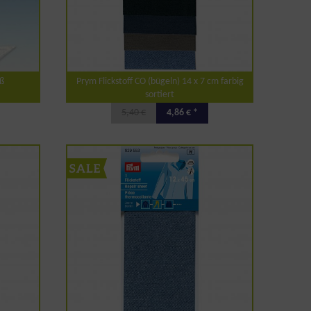
iß
Prym Flickstoff CO (bügeln) 14 x 7 cm farbig
sortiert
5,40 €
4,86 € *