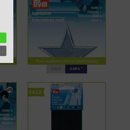
el
Prym Applikation Sterne jeans hellblau
3,40 €
3,06 € *