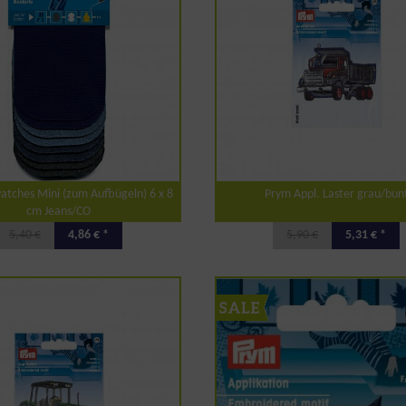
atches Mini (zum Aufbügeln) 6 x 8
Prym Appl. Laster grau/bun
cm Jeans/CO
5,40 €
4,86 € *
5,90 €
5,31 € *