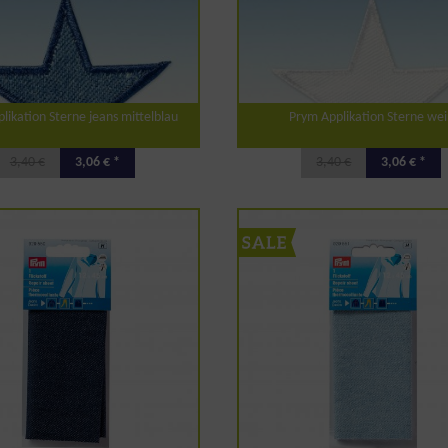
likation Sterne jeans mittelblau
Prym Applikation Sterne we
3,40 €
3,06 € *
3,40 €
3,06 € *