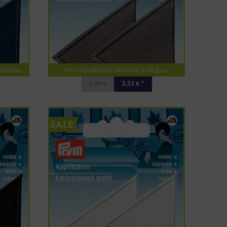
nkelblau
Prym Applikation Dreiecke groß grau
3,90 €
3,51 € *