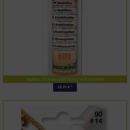
Madeira Cut Away Super Strong weiß 30cmx5m
16,95 € *