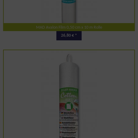
MAD Avalon Film 0,50 cm x 10 m Rolle
26,80 € *