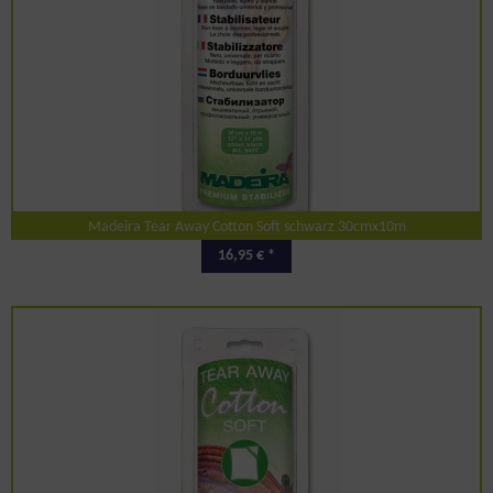
Madeira Tear Away Cotton Soft schwarz 30cmx10m
16,95 € *