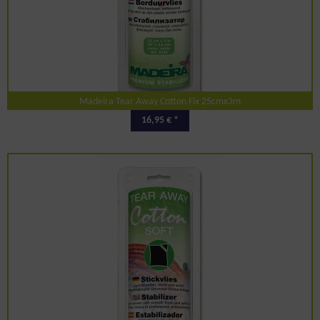
Madeira Tear Away Cotton Fix 25cmx3m
16,95 € *