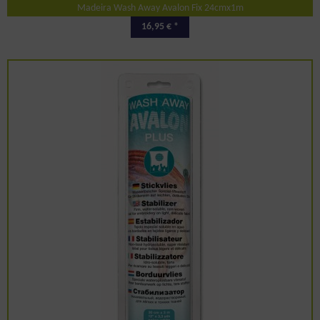
Madeira Wash Away Avalon Fix 24cmx1m
16,95 € *