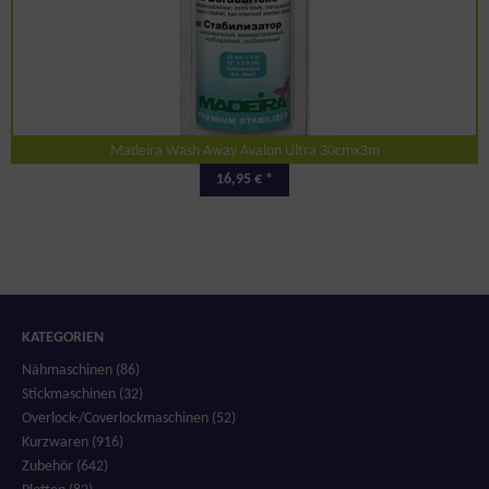
Madeira Wash Away Avalon Ultra 30cmx3m
16,95 € *
KATEGORIEN
Nähmaschinen (86)
Stickmaschinen (32)
Overlock-/Coverlockmaschinen (52)
Kurzwaren (916)
Zubehör (642)