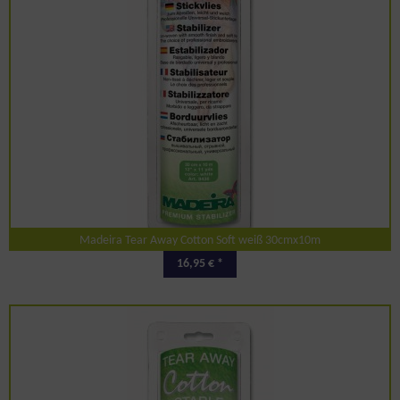
Madeira Tear Away Cotton Soft weiß 30cmx10m
16,95 € *