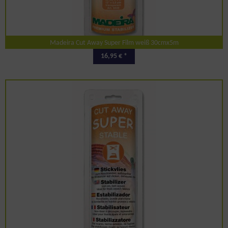
Madeira Cut Away Super Film weiß 30cmx5m
16,95 € *