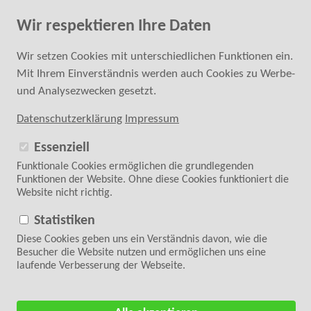
Fachkundige Hilfe bei der Kaufentscheidung
Wir respektieren Ihre Daten
0 24 52 - 6 87 40 20
SUCHE
Wir setzen Cookies mit unterschiedlichen Funktionen ein.
Mit Ihrem Einverständnis werden auch Cookies zu Werbe-
ANMELDEN
REGISTRIEREN
und Analysezwecken gesetzt.
Datenschutzerklärung
Impressum
Essenziell
Funktionale Cookies ermöglichen die grundlegenden
Funktionen der Website. Ohne diese Cookies funktioniert die
Website nicht richtig.
Folgen Sie uns auf
WARENKORB
0 Artikel | 0,00 €
Statistiken
Diese Cookies geben uns ein Verständnis davon, wie die
Startseite
>
Maschinensticken
Besucher die Website nutzen und ermöglichen uns eine
laufende Verbesserung der Webseite.
Madeira Stickvliese und
Madeira Zubehör
Folien