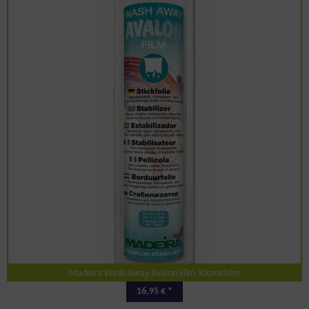
Madeira Wash Away Avalon Film 30cmx10m
16,95 € *