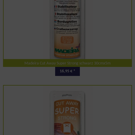
Madeira Cut Away Super Strong schwarz 30cmx5m
16,95 € *