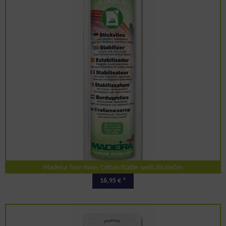
Madeira Tear Away Cotton Stable weiß 30cmx5m
16,95 € *