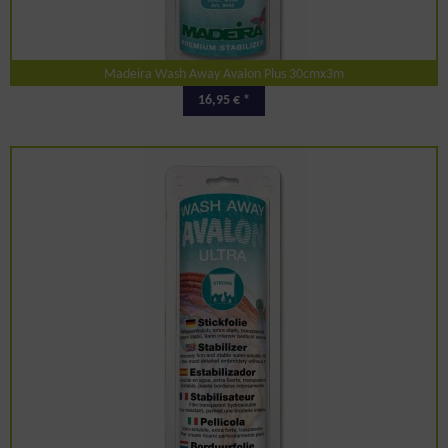
Madeira Wash Away Avalon Plus 30cmx3m
16,95 € *