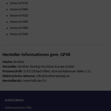
Innov-is F410
Innov-is F460
Innov-is F420
Innov-is F400
Innov-is F480
Innov-is F560
Hersteller-Informationen gem. GPSR
Marke:
Brother
Hersteller:
Brother Sewing Machines Europe GmbH
Postanschrift:
D 61118 Bad Vilbel, Konrad-Adenauer-Allee 1-11
Elektronische Adresse:
info@brothersewing.eu
Herstellersitz:
innerhalb der EU
KATEGORIEN
Nähmaschinen (86)