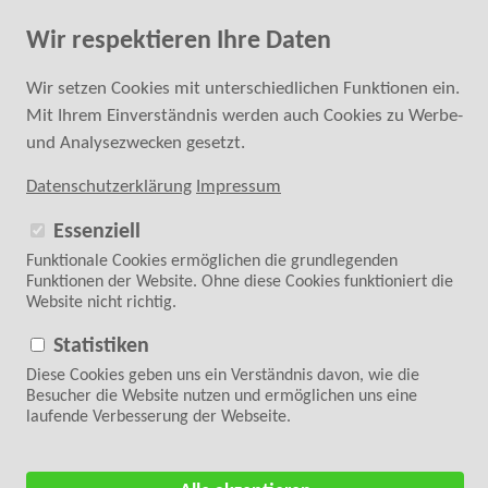
Fachkundige Hilfe bei der Kaufentscheidung
Wir respektieren Ihre Daten
0 24 52 - 6 87 40 20
SUCHE
Wir setzen Cookies mit unterschiedlichen Funktionen ein.
Mit Ihrem Einverständnis werden auch Cookies zu Werbe-
ANMELDEN
REGISTRIEREN
und Analysezwecken gesetzt.
Datenschutzerklärung
Impressum
Essenziell
Funktionale Cookies ermöglichen die grundlegenden
Funktionen der Website. Ohne diese Cookies funktioniert die
Website nicht richtig.
Folgen Sie uns auf
WARENKORB
0 Artikel | 0,00 €
Statistiken
Diese Cookies geben uns ein Verständnis davon, wie die
Zurück zur Übersicht
<
4/28
>
Besucher die Website nutzen und ermöglichen uns eine
laufende Verbesserung der Webseite.
Startseite
>
Zubehör
>
Nähmaschinen-Zubehör
>
Brother Zubehör
> Brother
Anschiebetisch WT14 f. F400/F410/F420/F460/F480/F560