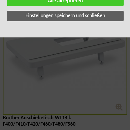
Alle akzeptieren
Einstellungen speichern und schließen
Brother Anschiebetisch WT14 f.
F400/F410/F420/F460/F480/F560