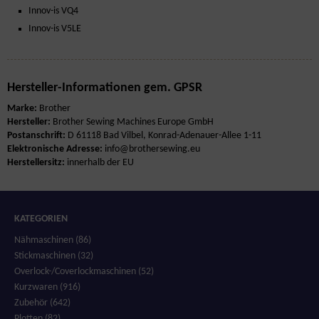
Innov-is VQ4
Innov-is V5LE
Hersteller-Informationen gem. GPSR
Marke:
Brother
Hersteller:
Brother Sewing Machines Europe GmbH
Postanschrift:
D 61118 Bad Vilbel, Konrad-Adenauer-Allee 1-11
Elektronische Adresse:
info@brothersewing.eu
Herstellersitz:
innerhalb der EU
KATEGORIEN
Nähmaschinen (86)
Stickmaschinen (32)
Overlock-/Coverlockmaschinen (52)
Kurzwaren (916)
Zubehör (642)
Plotten (82)