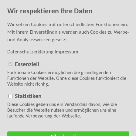
Fachkundige Hilfe bei der Kaufentscheidung
Wir respektieren Ihre Daten
0 24 52 - 6 87 40 20
SUCHE
Wir setzen Cookies mit unterschiedlichen Funktionen ein.
Mit Ihrem Einverständnis werden auch Cookies zu Werbe-
ANMELDEN
REGISTRIEREN
und Analysezwecken gesetzt.
Datenschutzerklärung
Impressum
Essenziell
Funktionale Cookies ermöglichen die grundlegenden
Funktionen der Website. Ohne diese Cookies funktioniert die
Website nicht richtig.
Folgen Sie uns auf
WARENKORB
0 Artikel | 0,00 €
Statistiken
Diese Cookies geben uns ein Verständnis davon, wie die
Zurück zur Übersicht
<
11/28
>
Besucher die Website nutzen und ermöglichen uns eine
laufende Verbesserung der Webseite.
Startseite
>
Zubehör
>
Nähmaschinen-Zubehör
>
Brother Zubehör
> Brother Elektr.
Obertransportfuß DF2