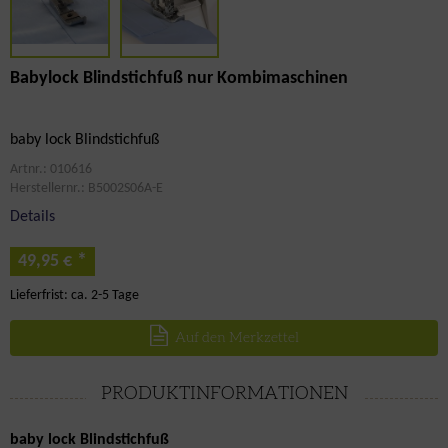
Babylock Blindstichfuß nur Kombimaschinen
baby lock Blindstichfuß
Artnr.: 010616
Herstellernr.: B5002S06A-E
Details
*
49,95 €
Lieferfrist: ca. 2-5 Tage
Auf den Merkzettel
PRODUKTINFORMATIONEN
baby lock Blindstichfuß